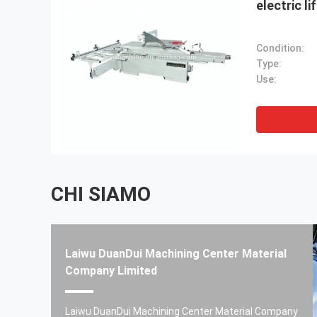
electric li
Condition:
Type:
Use:
CHI SIAMO
Laiwu DuanDui Machining Center Material
Company Limited
esign e' fantastico. La qualità e' molto buona.
Ringrazia
tempo!
Laiwu DuanDui Machining Center Material Company