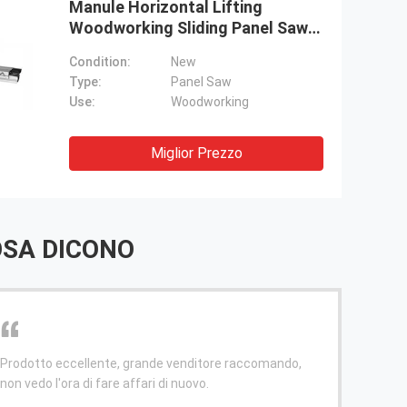
Manule Horizontal Lifting
Woodworking Sliding Panel Saw
Machine For Woodworking
Condition:
New
Panels
Type:
Panel Saw
Use:
Woodworking
Miglior Prezzo
SA DICONO
lente, grande venditore raccomando,
Il design e' fantastico
 fare affari di nuovo.