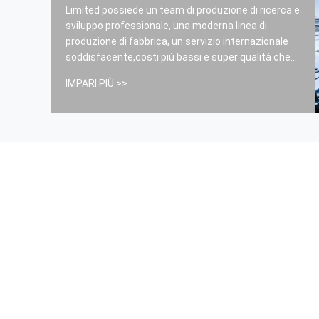
--- Chionghai Center Kindergarten
Limited possiede un team di produzione di ricerca e
------ Na
sviluppo professionale, una moderna linea di
produzione di fabbrica, un servizio internazionale
soddisfacente,costi più bassi e super qualità che
possono garantire la vostra posizione nella
IMPARI PIÙ >>
concorrenza sul mercatoSperiamo di stabilire
grandi relazioni commerciali con tutti i clienti in
patria o all...