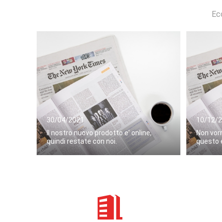
Ecc
30/04/2021
10/12/
Il nostro nuovo prodotto e' online,
Non vorr
quindi restate con noi.
questo 