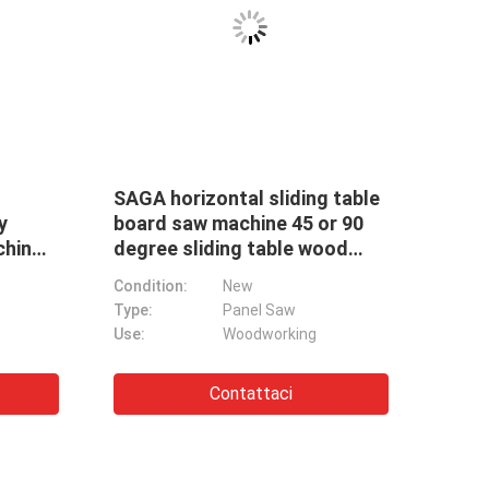
 sliding table
Alto tipo centro della cinghia
ne 45 or 90
di CNC VMC di rigidità di GS di
table wood
macchina verticale
utomatic
Circostanza:
Nuovo
l Saw
No. dei fusi:
Singolo
working
Tipo:
verticale
Building Material Stores MDF Wooden Advertising k30mt 4*8ft Cuttrt Machine Wood Carving Woodworking Machine CNC Machine
taci
Contattaci
Building Material Shops CNC 2021 Multifunction 4 Axis CNC Router Lathe Best 4x8 Router Machine for Glass Plastic, Acrylic, Aluminum, Brass, PVC
Il CNC usato del metallo di verticale VMC lavora il centro a macchina per le officine riparazioni 550 chilogrammi
Centro di lavorazione usato di CNC della fresatrice di CNC di VMC-1060 Taiwan