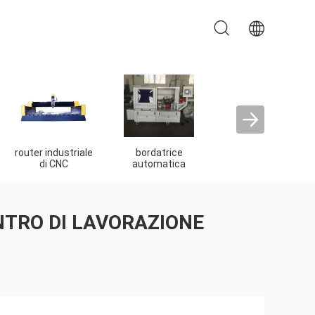
Macchina
Seghe a pannello
Sega del pannel
piegatubi della
scorrevole
della Tabella
staffa di CNC
NTRO DI LAVORAZIONE