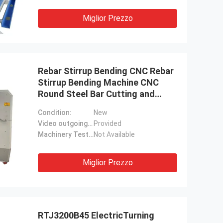
Miglior Prezzo
Rebar Stirrup Bending CNC Rebar
Stirrup Bending Machine CNC
Round Steel Bar Cutting and
Bending Machine
Condition:
New
Video outgoing-inspection:
Provided
Machinery Test Report:
Not Available
Miglior Prezzo
RTJ3200B45 ElectricTurning