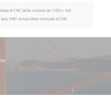
grande doppio centro di macchina di CNC della colonna da 1100 x 1600 millimetri con capacità tagliente pesante
 3 assi VMC di macchina verticale di CNC
Modello di macchina del centro di fresatrice di CNC di verticale della colonna VMC del ponte della muffa di buona qualità di alta precisione di Maxtors doppio YMC-1210
Centro di lavorazione verticale di prezzo basso VMC del regolatore BT50 di CNC di DINGRUN VMC1160 KND FANUC SIEMENS
Fresatrice di legno di legno di CNC del router del metallo di CNC della macchina del router di CNC 1325 con la Tabella di vuoto
Multi incisore Machine For Woodworking del router di CNC della testa delle multi teste
Building Material Stores MDF Wooden Advertising k30mt 4*8ft Cuttrt Machine Wood Carving Woodworking Machine CNC Machine
nto
Building Material Shops CNC 2021 Multifunction 4 Axis CNC Router Lathe Best 4x8 Router Machine for Glass Plastic, Acrylic, Aluminum, Brass, PVC
Il CNC usato del metallo di verticale VMC lavora il centro a macchina per le officine riparazioni 550 chilogrammi
Centro di lavorazione usato di CNC della fresatrice di CNC di VMC-1060 Taiwan