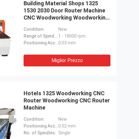
Building Material Shops 1325
1530 2030 Door Router Machine
CNC Woodworking Woodworking
For Sale
Condition:
New
Range of Spindle Speed(r.p.m):
1 - 18000 rpm
Positioning Accuracy (mm):
0.03 mm
Miglior Prezzo
Hotels 1325 Woodworking CNC
Router Woodworking CNC Router
Machine
Condition:
New
Positioning Accuracy (mm):
0.02 mm
No. of Spindles:
Single