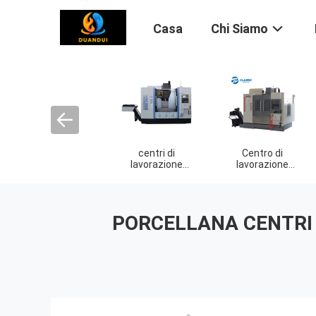
Casa
Chi Siamo
Centro di
Centro di lavoro
macchina di legn
lavorazione
CNC
di CNC
universale
PORCELLANA CENTRI 