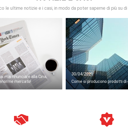
o le ultime notizie e i casi, in modo da poter saperne di più su di
2020
30/04/2021
ai mai rinunciare alla Cina,
enorme mercato!
Come si producono prodotti di 