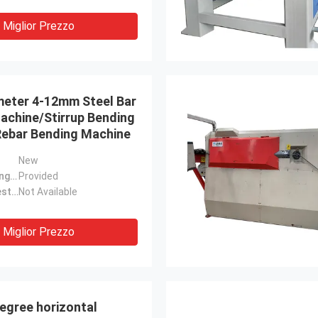
Miglior Prezzo
ameter 4-12mm Steel Bar
achine/Stirrup Bending
ebar Bending Machine
New
Video outgoing-inspection:
Provided
Machinery Test Report:
Not Available
Miglior Prezzo
egree horizontal