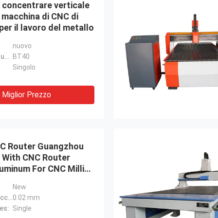
 concentrare verticale
 macchina di CNC di
r il lavoro del metallo
nuovo
Conicità del fuso:
BT40
Singolo
Miglior Prezzo
C Router Guangzhou
5 With CNC Router
luminum For CNC Milling
or Sale
New
Positioning Accuracy (mm):
0.02 mm
es:
Single