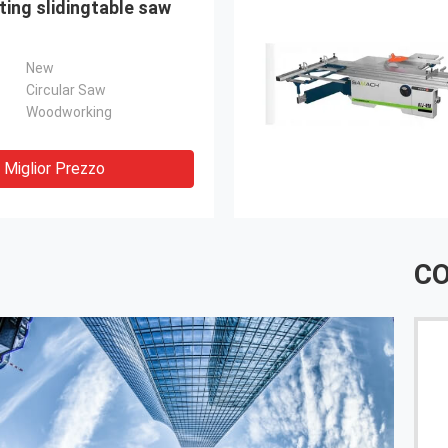
fting slidingtable saw
New
Circular Saw
Woodworking
Miglior Prezzo
CO
menti per la buona qualità per uso di molto
Prodotto eccel
non vedo l'ora di