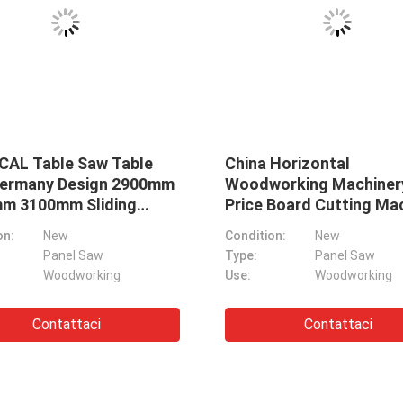
China Horizontal
SAGA horizontal
Woodworking Machinery
board saw machi
Price Board Cutting Machine
degree sliding 
Sliding Table Saw
saw precision a
Condition:
New
Condition:
New
cutting machine
Type:
Panel Saw
Type:
Pane
Use:
Woodworking
Use:
Wood
macchina per incidere di macinazione e del router da tavolino di CNC 3D per plastica
Contattaci
Contat
falegnameria del router di CNC 3D con i piedi 1530 della Tabella 5X10 di vuoto
Metal Machining Siemens CNC Machining Center VMC 850 5 Axis CNC Vertical Milling Machine
Metal machining high precision metal process mazak cnc machining center vmc machining center 855 vertical