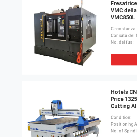
Fresatrice
VMC della
VMC850L pe
Circostanza:
No. dei fusi:
Hotels CN
Price 132
Cutting A
Machine F
Condition:
No. of Spindl