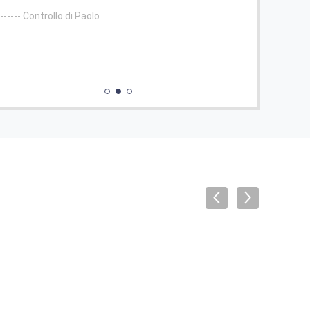
------ Chionghai Cent
di Paolo