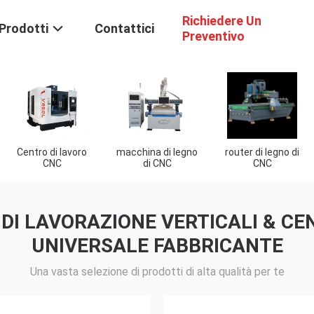
Richiedere Un
Prodotti
Contattici
Preventivo
o
router di legno di
router industriale
bordatrice
CNC
di CNC
automatica
DI LAVORAZIONE VERTICALI & CE
UNIVERSALE FABBRICANTE
Una vasta selezione di prodotti di alta qualità per te